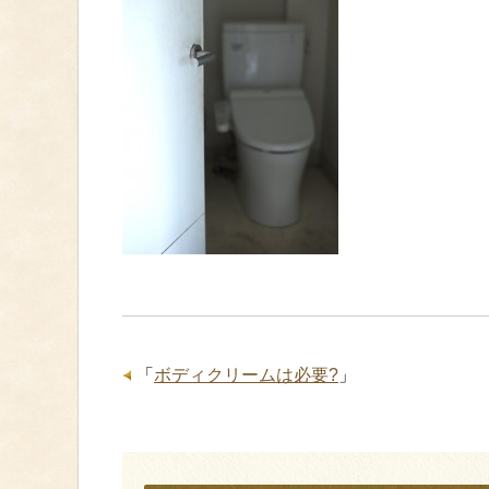
「
ボディクリームは必要?
」