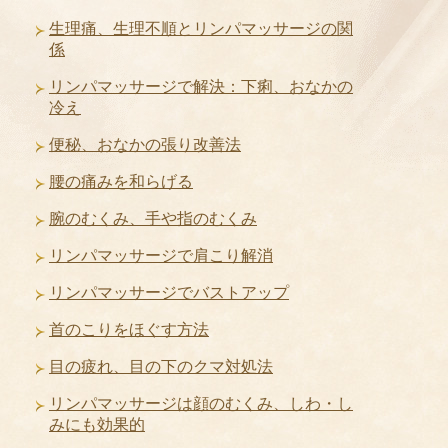
生理痛、生理不順とリンパマッサージの関
係
リンパマッサージで解決：下痢、おなかの
冷え
便秘、おなかの張り改善法
腰の痛みを和らげる
腕のむくみ、手や指のむくみ
リンパマッサージで肩こり解消
リンパマッサージでバストアップ
首のこりをほぐす方法
目の疲れ、目の下のクマ対処法
リンパマッサージは顔のむくみ、しわ・し
みにも効果的