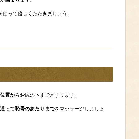
を使って優しくたたきましょう。
。
位置から
お尻の下までさすります。
通って
恥骨のあたりまで
をマッサージしましょ