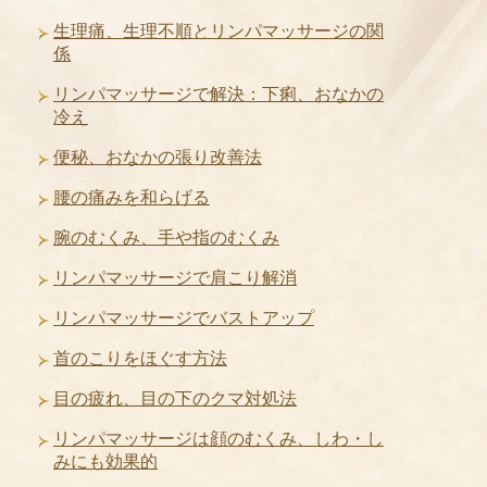
生理痛、生理不順とリンパマッサージの関
係
リンパマッサージで解決：下痢、おなかの
冷え
便秘、おなかの張り改善法
腰の痛みを和らげる
腕のむくみ、手や指のむくみ
リンパマッサージで肩こり解消
リンパマッサージでバストアップ
首のこりをほぐす方法
目の疲れ、目の下のクマ対処法
リンパマッサージは顔のむくみ、しわ・し
みにも効果的